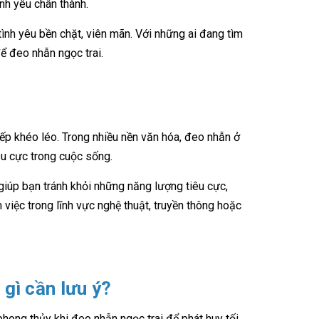
nh yêu chân thành.
ình yêu bền chặt, viên mãn. Với những ai đang tìm
ể đeo nhẫn ngọc trai.
iếp khéo léo. Trong nhiều nền văn hóa, đeo nhẫn ở
u cực trong cuộc sống.
 giúp bạn tránh khỏi những năng lượng tiêu cực,
việc trong lĩnh vực nghệ thuật, truyền thông hoặc
 gì cần lưu ý?
hong thủy khi đeo nhẫn ngọc trai để phát huy tối