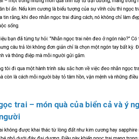
ai – một trong những món quà tinh túy từ đại dương, mang trong 
n bí ẩn. Nếu kim cương là biểu tượng của sự vĩnh cửu thì ngọc trai
a tin rằng, khi đeo nhẫn ngọc trai đúng cách, nó không chỉ làm 
uộc sống.
iệu bạn đã từng tự hỏi: "Nhẫn ngọc trai nên đeo ở ngón nào?" Có 
hưng câu trả lời không đơn giản chỉ là chọn một ngón tay bất kỳ. Đ
h và thông điệp mà mỗi người gửi gắm.
g tôi đi qua một hành trình sâu sắc hơn về việc đeo nhẫn ngọc tra
mà còn là cách mỗi người bày tỏ tâm hồn, vận mệnh và những điều
gọc trai – món quà của biển cả và ý n
người
ai không được khai thác từ lòng đất như kim cương hay sapphire
i bé nhỏ dưới đáy đại dương. Điều này khiến ngọc trai mang trong 