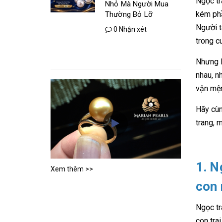
Ngọc tr
Nhỏ Mà Người Mua
kém phầ
Thường Bỏ Lỡ
Người t
0 Nhận xét
trong c
Nhưng l
nhau, n
vận mện
Hãy cùn
trang, 
1. N
Xem thêm >>
con 
Ngọc tr
con tra