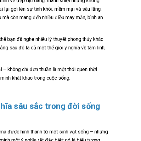
mình vẻ đẹp dịu dàng, thanh khiết nhưng không
 lại gợi lên sự tinh khôi, mềm mại và sâu lắng.
đẹp mà còn mang đến nhiều điều may mắn, bình an
thể bạn đã nghe nhiều lý thuyết phong thủy khác
ằng sau đó là cả một thế giới ý nghĩa về tâm linh,
i – không chỉ đơn thuần là một thói quen thời
 mình khát khao trong cuộc sống.
ghĩa sâu sắc trong đời sống
 mà được hình thành từ một sinh vật sống – những
mình một ý nghĩa rất đặc biệt: nó là biểu tượng