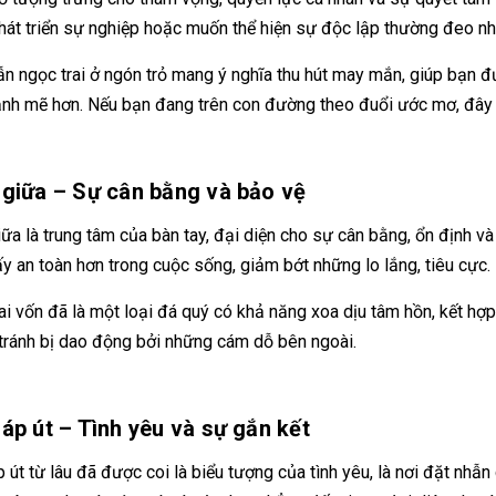
át triển sự nghiệp hoặc muốn thể hiện sự độc lập thường đeo nh
n ngọc trai ở ngón trỏ mang ý nghĩa thu hút may mắn, giúp bạn đ
nh mẽ hơn. Nếu bạn đang trên con đường theo đuổi ước mơ, đây 
giữa – Sự cân bằng và bảo vệ
ữa là trung tâm của bàn tay, đại diện cho sự cân bằng, ổn định v
y an toàn hơn trong cuộc sống, giảm bớt những lo lắng, tiêu cực.
ai vốn đã là một loại đá quý có khả năng xoa dịu tâm hồn, kết hợp 
, tránh bị dao động bởi những cám dỗ bên ngoài.
áp út – Tình yêu và sự gắn kết
 út từ lâu đã được coi là biểu tượng của tình yêu, là nơi đặt nhẫn