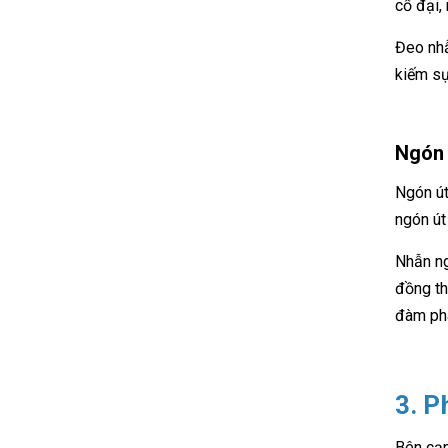
cổ đại,
Đeo nhẫ
kiếm sự
Ngón 
Ngón út
ngón út
Nhẫn ng
đồng th
đàm phá
3. P
Bên cạn