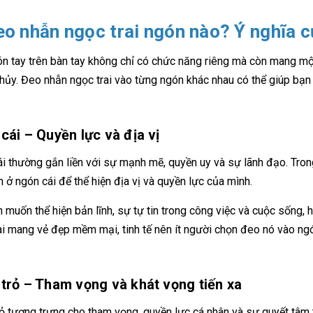
eo nhẫn ngọc trai ngón nào? Ý nghĩa 
n tay trên bàn tay không chỉ có chức năng riêng mà còn mang một
hủy. Đeo nhẫn ngọc trai vào từng ngón khác nhau có thể giúp b
cái – Quyền lực và địa vị
i thường gắn liền với sự mạnh mẽ, quyền uy và sự lãnh đạo. Tro
n ở ngón cái để thể hiện địa vị và quyền lực của mình.
 muốn thể hiện bản lĩnh, sự tự tin trong công việc và cuộc sống, h
ai mang vẻ đẹp mềm mại, tinh tế nên ít người chọn đeo nó vào ngó
trỏ – Tham vọng và khát vọng tiến xa
ỏ tượng trưng cho tham vọng, quyền lực cá nhân và sự quyết tâm 