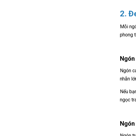
2. Đ
Mỗi ngó
phong t
Ngón 
Ngón cá
nhẫn lớ
Nếu bạn
ngọc tr
Ngón 
Ngón tr