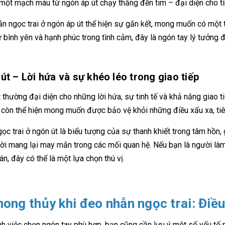
 một mạch máu từ ngón áp út chạy thẳng đến tim – đại diện cho tì
n ngọc trai ở ngón áp út thể hiện sự gắn kết, mong muốn có một t
 bình yên và hạnh phúc trong tình cảm, đây là ngón tay lý tưởng đ
út – Lời hứa và sự khéo léo trong giao tiếp
 thường đại diện cho những lời hứa, sự tinh tế và khả năng giao t
 còn thể hiện mong muốn được bảo vệ khỏi những điều xấu xa, tiê
ọc trai ở ngón út là biểu tượng của sự thanh khiết trong tâm hồn,
ời mang lại may mắn trong các mối quan hệ. Nếu bạn là người làm 
n, đây có thể là một lựa chọn thú vị.
hong thủy khi đeo nhẫn ngọc trai: Điều
h việc chọn ngón tay phù hợp, bạn cũng cần lưu ý một số yếu tố p