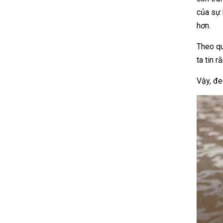
của sự 
hơn.
Theo qu
ta tin 
Vậy, đe