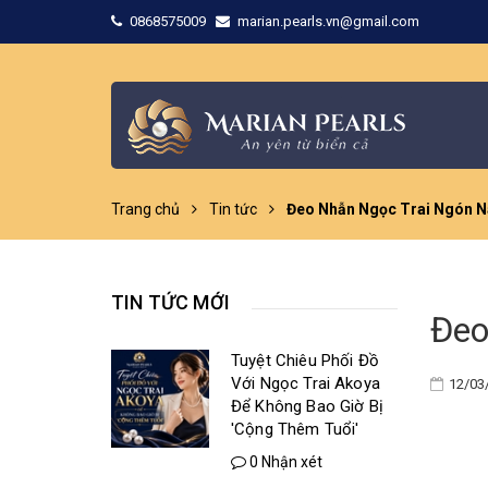
0868575009
marian.pearls.vn@gmail.com
Trang chủ
Tin tức
Đeo Nhẫn Ngọc Trai Ngón N
TIN TỨC MỚI
Đeo
Tuyệt Chiêu Phối Đồ
Với Ngọc Trai Akoya
12/03
Để Không Bao Giờ Bị
'Cộng Thêm Tuổi'
0 Nhận xét