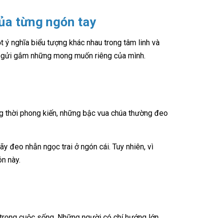
của từng ngón tay
 ý nghĩa biểu tượng khác nhau trong tâm linh và
ạn gửi gắm những mong muốn riêng của mình.
ng thời phong kiến, những bậc vua chúa thường đeo
ãy đeo nhẫn ngọc trai ở ngón cái. Tuy nhiên, vì
n này.
trong cuộc sống. Những người có chí hướng lớn,