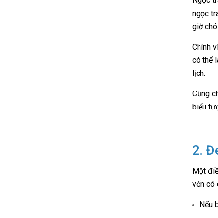
Ngọc tr
ngọc tr
giờ chó
Chính v
có thể 
lịch.
Cũng ch
biểu tư
2. Đ
Một điề
vốn có 
Nếu b