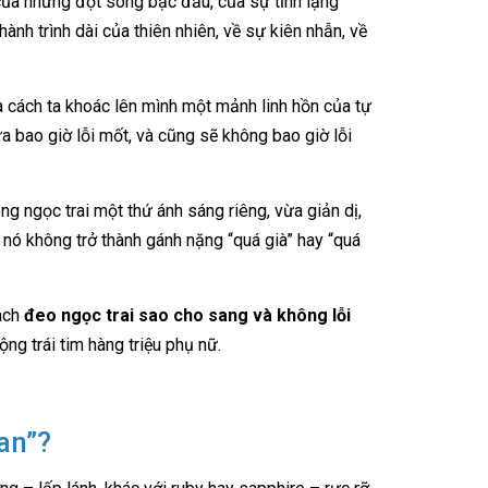
 của những đợt sóng bạc đầu, của sự tĩnh lặng
nh trình dài của thiên nhiên, về sự kiên nhẫn, về
là cách ta khoác lên mình một mảnh linh hồn của tự
ưa bao giờ lỗi mốt, và cũng sẽ không bao giờ lỗi
g ngọc trai một thứ ánh sáng riêng, vừa giản dị,
 nó không trở thành gánh nặng “quá già” hay “quá
cách
đeo ngọc trai sao cho sang và không lỗi
ng trái tim hàng triệu phụ nữ.
ian”?