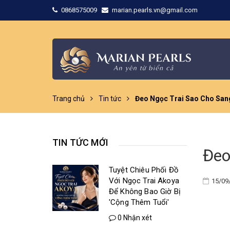
0868575009
marian.pearls.vn@gmail.com
Trang chủ
Tin tức
Đeo Ngọc Trai Sao Cho San
TIN TỨC MỚI
Đeo
Tuyệt Chiêu Phối Đồ
Với Ngọc Trai Akoya
15/09
Để Không Bao Giờ Bị
'Cộng Thêm Tuổi'
0 Nhận xét