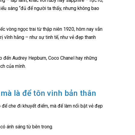
ơng – lấp lánh, khác với ruby hay sapphire – rực rỡ,
kiểu sáng “đủ để người ta thấy, nhưng không bao
hiếc vòng ngọc trai từ thập niên 1920, hôm nay vẫn
rị vĩnh hằng – như sự tinh tế, như vẻ đẹp thanh
cho đến Audrey Hepburn, Coco Chanel hay những
ách của mình.
, mà là để tôn vinh bản thân
 để che đi khuyết điểm, mà để làm nổi bật vẻ đẹp
 có ánh sáng từ bên trong.