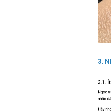
3. N
3.1. Í
Ngọc tr
nhẫn dà
Hãy nhớ