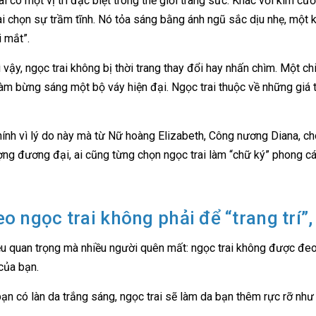
ai có một vị trí đặc biệt trong thế giới trang sức. Khác với kim cư
ai chọn sự trầm tĩnh. Nó tỏa sáng bằng ánh ngũ sắc dịu nhẹ, một 
i mắt”.
ì vậy, ngọc trai không bị thời trang thay đổi hay nhấn chìm. Một c
làm bừng sáng một bộ váy hiện đại. Ngọc trai thuộc về những giá t
ính vì lý do này mà từ Nữ hoàng Elizabeth, Công nương Diana, 
ợng đương đại, ai cũng từng chọn ngọc trai làm “chữ ký” phong c
eo ngọc trai không phải để “trang trí”
u quan trọng mà nhiều người quên mất: ngọc trai không được đeo
của bạn.
ạn có làn da trắng sáng, ngọc trai sẽ làm da bạn thêm rực rỡ như