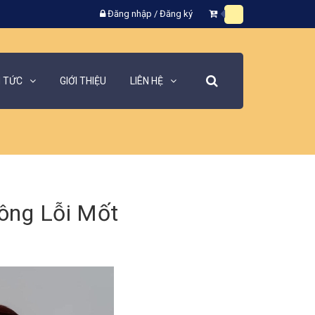
Đăng nhập
/
Đăng ký
N TỨC
GIỚI THIỆU
LIÊN HỆ
ông Lỗi Mốt