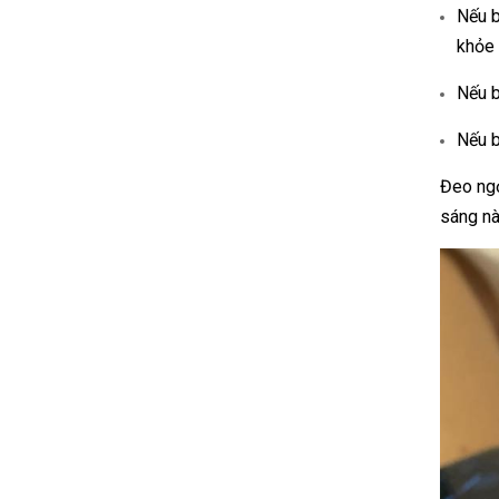
Nếu b
khỏe 
Nếu b
Nếu b
Đeo ngọ
sáng nà