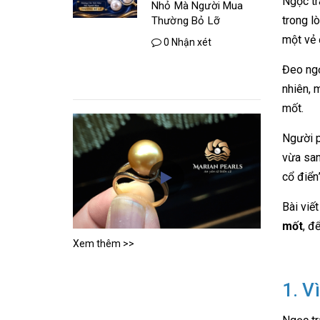
Ngọc tr
Nhỏ Mà Người Mua
trong l
Thường Bỏ Lỡ
một vẻ 
0 Nhận xét
Đeo ngọ
nhiên, 
mốt.
Người p
vừa san
cổ điển”
Bài viế
mốt
, đ
Xem thêm >>
1. V