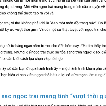
ai không chỉ là một món trang sức. Nó là sự kết tinh của biển cả,
òng đại dương. Mỗi viên ngọc trai mang trong mình câu chuyện về hà
đẹp không thể được tạo ra vội vã.
c trai, vì thế, không phải chỉ là “đeo một món đồ trang sức”. Đó 
một ký ức vượt thời gian. Và có một sự thật tuyệt vời: ngọc trai ch
hụ nữ từ hàng ngàn năm trước, cho đến hôm nay, đều tìm thấy tron
g trọng. Nhưng, để ngọc trai thực sự tỏa sáng trên người đeo, để
, ta cần biết cách lựa chọn và phối hợp.
t này sẽ dẫn bạn đi qua hành trình ấy – một hành trình khám phá 
ể bạn hiểu vì sao viên ngọc nhỏ bé kia lại có sức mạnh làm rung độ
ì sao ngọc trai mang tính “vượt thời g