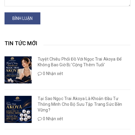
BÌNH LUẬN
TIN TỨC MỚI
Tuyệt Chiêu Phối Đồ Với Ngọc Trai Akoya Để
Không Bao Giờ Bị 'Cộng Thêm Tuổi'
0 Nhận xét
Tại Sao Ngọc Trai Akoya Là Khoản Đầu Tư
Thông Minh Cho Bộ Sưu Tập Trang Sức Bền
Vững?
0 Nhận xét