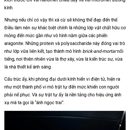
kính.
Nhưng nếu chỉ có vậy thì xà cừ sẽ không thể đẹp đến thế.
Điều làm nên sự khác biệt chính là những lớp vật chất hữu cơ
mỏng đến mức gần như vô hình nằm giữa các phiến
aragonite. Những protein và polysaccharide này đóng vai trò
như lớp vữa liên kết, tạo thành mô hình
brick-and-mortar
nổi
tiếng, nơi thiên nhiên vừa là thợ xây, vừa là kiến trúc sư, vừa
là nhà thiết kế ánh sáng.
Cấu trúc ấy, khi phóng đại dưới kính hiển vi điện tử, hiện ra
như một thành phố vi mô trật tự đến mức khiến con người
phải nể phục. Và sự trật tự ấy là nền tảng cho hiệu ứng ánh
xạ mà ta gọi là “ánh ngọc trai”.