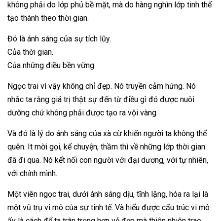
không phải do lớp phủ bề mặt, mà do hàng nghìn lớp tinh thể
tạo thành theo thời gian.
Đó là ánh sáng của sự tích lũy.
Của thời gian.
Của những điều bền vững.
Ngọc trai vì vậy không chỉ đẹp. Nó truyền cảm hứng. Nó
nhắc ta rằng giá trị thật sự đến từ điều gì đó được nuôi
dưỡng chứ không phải được tạo ra vội vàng.
Và đó là lý do ánh sáng của xà cừ khiến người ta không thể
quên. It mời gọi, kể chuyện, thầm thì về những lớp thời gian
đã đi qua. Nó kết nối con người với đại dương, với tự nhiên,
với chính mình.
Một viên ngọc trai, dưới ánh sáng dịu, tĩnh lặng, hóa ra lại là
một vũ trụ vi mô của sự tinh tế. Và hiểu được cấu trúc vi mô
ấy là cách để ta trân trọng hơn vẻ đẹp mà thiên nhiên trao