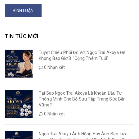
BÌNH LUẬN
TIN TỨC MỚI
Tuyệt Chiêu Phối Đồ Với Ngọc Trai Akoya Để
Không Bao Giờ Bị 'Cộng Thêm Tuổi'
0 Nhận xét
Tại Sao Ngọc Trai Akoya Là Khoản Đầu Tư
Thông Minh Cho Bộ Sưu Tập Trang Sức Bền
Vững?
0 Nhận xét
Ngọc Trai Akoya Ánh Hồng Hay Ánh Bạc: Lựa