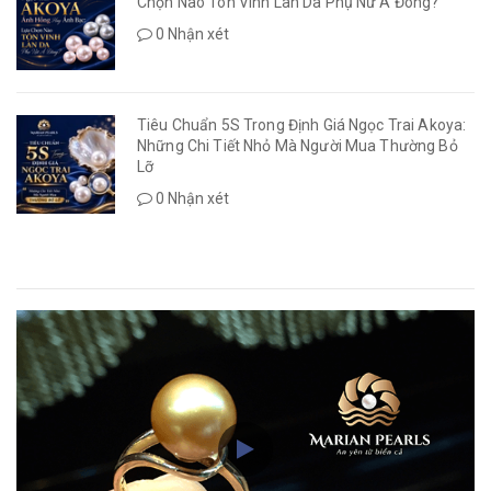
Chọn Nào Tôn Vinh Làn Da Phụ Nữ Á Đông?
0 Nhận xét
Tiêu Chuẩn 5S Trong Định Giá Ngọc Trai Akoya:
Những Chi Tiết Nhỏ Mà Người Mua Thường Bỏ
Lỡ
0 Nhận xét