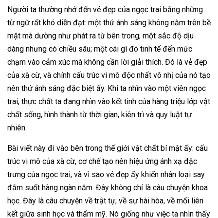
Người ta thường nhớ đến vẻ đẹp của ngọc trai bằng những
từ ngữ rất khó diễn đạt: một thứ ánh sáng không nằm trên bề
mặt mà dường như phát ra từ bên trong; một sắc độ dịu
dàng nhưng có chiều sâu; một cái gì đó tinh tế đến mức
chạm vào cảm xúc mà không cần lời giải thích. Đó là vẻ đẹp
của xà cừ, và chính cấu trúc vi mô độc nhất vô nhị của nó tạo
nên thứ ánh sáng đặc biệt ấy. Khi ta nhìn vào một viên ngọc
trai, thực chất ta đang nhìn vào kết tinh của hàng triệu lớp vật
chất sống, hình thành từ thời gian, kiên trì và quy luật tự
nhiên.
Bài viết này đi vào bên trong thế giới vật chất bí mật ấy: cấu
trúc vi mô của xà cừ, cơ chế tạo nên hiệu ứng ánh xạ đặc
trưng của ngọc trai, và vì sao vẻ đẹp ấy khiến nhân loại say
đắm suốt hàng ngàn năm. Đây không chỉ là câu chuyện khoa
học. Đây là câu chuyện về trật tự, về sự hài hòa, về mối liên
kết giữa sinh học và thẩm mỹ. Nó giống như việc ta nhìn thấy