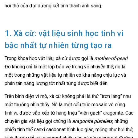
hơi thở của đại dương kết tinh thành ánh sáng.
1. Xà cừ: vật liệu sinh học tinh vi
bậc nhất tự nhiên từng tạo ra
Trong khoa học vật liệu, xà cừ được gọi là
mother-of-pearl
.
Đó không chỉ là một lớp bảo vệ trong vỏ nhuyễn thể; nó là
một trong những vật liệu tự nhiên có khả năng chịu lực và
phân tán năng lượng tốt nhất từng được biết đến.
Trên bình diện vi mô, xà cừ không phải là thứ “trơn láng” như
mắt thường nhìn thấy. Nó là một cấu trúc mosaic vô cùng
tinh vi, được sắp xếp từ hàng triệu “viên gạch” aragonite. Các
chuyên gia vật liệu gọi chúng là
aragonite platelets
, những
phiến tinh thể canxi cacbonat hình lục giác, mỏng như hơi thở,
kích thước chỉ vài nanomet chiều dày và vài micromet đường