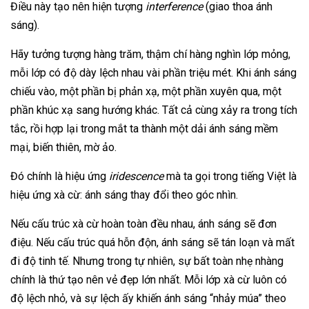
Điều này tạo nên hiện tượng
interference
(giao thoa ánh
sáng).
Hãy tưởng tượng hàng trăm, thậm chí hàng nghìn lớp mỏng,
mỗi lớp có độ dày lệch nhau vài phần triệu mét. Khi ánh sáng
chiếu vào, một phần bị phản xạ, một phần xuyên qua, một
phần khúc xạ sang hướng khác. Tất cả cùng xảy ra trong tích
tắc, rồi hợp lại trong mắt ta thành một dải ánh sáng mềm
mại, biến thiên, mờ ảo.
Đó chính là hiệu ứng
iridescence
mà ta gọi trong tiếng Việt là
hiệu ứng xà cừ: ánh sáng thay đổi theo góc nhìn.
Nếu cấu trúc xà cừ hoàn toàn đều nhau, ánh sáng sẽ đơn
điệu. Nếu cấu trúc quá hỗn độn, ánh sáng sẽ tán loạn và mất
đi độ tinh tế. Nhưng trong tự nhiên, sự bất toàn nhẹ nhàng
chính là thứ tạo nên vẻ đẹp lớn nhất. Mỗi lớp xà cừ luôn có
độ lệch nhỏ, và sự lệch ấy khiến ánh sáng “nhảy múa” theo