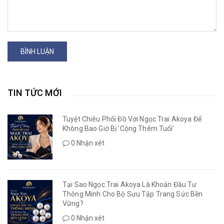
BÌNH LUẬN
TIN TỨC MỚI
Tuyệt Chiêu Phối Đồ Với Ngọc Trai Akoya Để
Không Bao Giờ Bị 'Cộng Thêm Tuổi'
0 Nhận xét
Tại Sao Ngọc Trai Akoya Là Khoản Đầu Tư
Thông Minh Cho Bộ Sưu Tập Trang Sức Bền
Vững?
0 Nhận xét