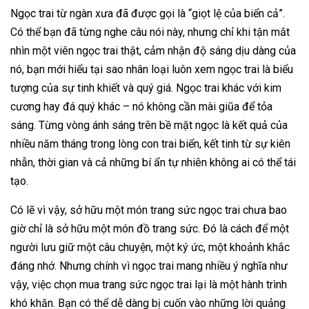
Ngọc trai từ ngàn xưa đã được gọi là “giọt lệ của biển cả”.
Có thể bạn đã từng nghe câu nói này, nhưng chỉ khi tận mắt
nhìn một viên ngọc trai thật, cảm nhận độ sáng dịu dàng của
nó, bạn mới hiểu tại sao nhân loại luôn xem ngọc trai là biểu
tượng của sự tinh khiết và quý giá. Ngọc trai khác với kim
cương hay đá quý khác – nó không cần mài giũa để tỏa
sáng. Từng vòng ánh sáng trên bề mặt ngọc là kết quả của
nhiều năm tháng trong lòng con trai biển, kết tinh từ sự kiên
nhẫn, thời gian và cả những bí ẩn tự nhiên không ai có thể tái
tạo.
Có lẽ vì vậy, sở hữu một món trang sức ngọc trai chưa bao
giờ chỉ là sở hữu một món đồ trang sức. Đó là cách để một
người lưu giữ một câu chuyện, một ký ức, một khoảnh khắc
đáng nhớ. Nhưng chính vì ngọc trai mang nhiều ý nghĩa như
vậy, việc chọn mua trang sức ngọc trai lại là một hành trình
khó khăn. Bạn có thể dễ dàng bị cuốn vào những lời quảng