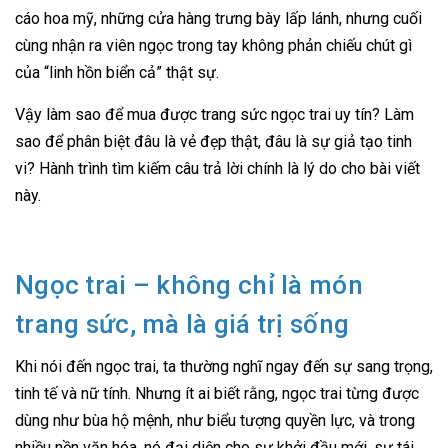
cáo hoa mỹ, những cửa hàng trưng bày lấp lánh, nhưng cuối
cùng nhận ra viên ngọc trong tay không phản chiếu chút gì
của “linh hồn biển cả” thật sự.
Vậy làm sao để mua được trang sức ngọc trai uy tín? Làm
sao để phân biệt đâu là vẻ đẹp thật, đâu là sự giả tạo tinh
vi? Hành trình tìm kiếm câu trả lời chính là lý do cho bài viết
này.
Ngọc trai – không chỉ là món
trang sức, mà là giá trị sống
Khi nói đến ngọc trai, ta thường nghĩ ngay đến sự sang trọng,
tinh tế và nữ tính. Nhưng ít ai biết rằng, ngọc trai từng được
dùng như bùa hộ mệnh, như biểu tượng quyền lực, và trong
nhiều nền văn hóa, nó đại diện cho sự khởi đầu mới, sự tái