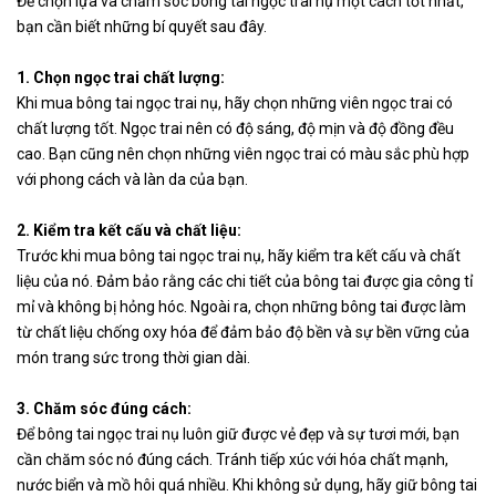
Để chọn lựa và chăm sóc bông tai ngọc trai nụ một cách tốt nhất,
bạn cần biết những bí quyết sau đây.
1. Chọn ngọc trai chất lượng:
Khi mua bông tai ngọc trai nụ, hãy chọn những viên ngọc trai có
chất lượng tốt. Ngọc trai nên có độ sáng, độ mịn và độ đồng đều
cao. Bạn cũng nên chọn những viên ngọc trai có màu sắc phù hợp
với phong cách và làn da của bạn.
2. Kiểm tra kết cấu và chất liệu:
Trước khi mua bông tai ngọc trai nụ, hãy kiểm tra kết cấu và chất
liệu của nó. Đảm bảo rằng các chi tiết của bông tai được gia công tỉ
mỉ và không bị hỏng hóc. Ngoài ra, chọn những bông tai được làm
từ chất liệu chống oxy hóa để đảm bảo độ bền và sự bền vững của
món trang sức trong thời gian dài.
3. Chăm sóc đúng cách:
Để bông tai ngọc trai nụ luôn giữ được vẻ đẹp và sự tươi mới, bạn
cần chăm sóc nó đúng cách. Tránh tiếp xúc với hóa chất mạnh,
nước biển và mồ hôi quá nhiều. Khi không sử dụng, hãy giữ bông tai