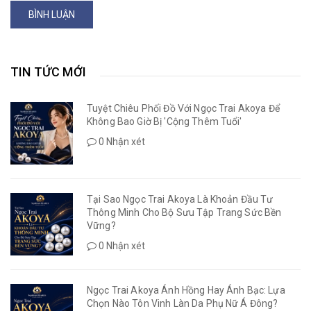
BÌNH LUẬN
TIN TỨC MỚI
Tuyệt Chiêu Phối Đồ Với Ngọc Trai Akoya Để
Không Bao Giờ Bị 'Cộng Thêm Tuổi'
0 Nhận xét
Tại Sao Ngọc Trai Akoya Là Khoản Đầu Tư
Thông Minh Cho Bộ Sưu Tập Trang Sức Bền
Vững?
0 Nhận xét
Ngọc Trai Akoya Ánh Hồng Hay Ánh Bạc: Lựa
Chọn Nào Tôn Vinh Làn Da Phụ Nữ Á Đông?