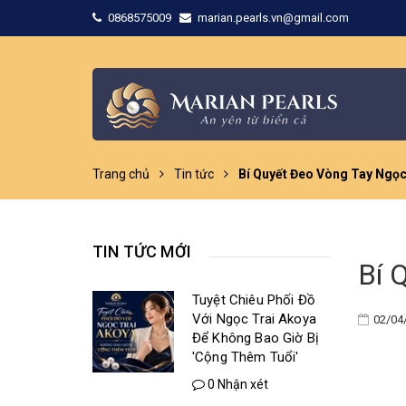
0868575009
marian.pearls.vn@gmail.com
Trang chủ
Tin tức
Bí Quyết Đeo Vòng Tay Ngọc
TIN TỨC MỚI
Bí 
Tuyệt Chiêu Phối Đồ
Với Ngọc Trai Akoya
02/04
Để Không Bao Giờ Bị
'Cộng Thêm Tuổi'
0 Nhận xét