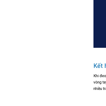
Kết 
Khi đeo
vòng ta
nhiều t