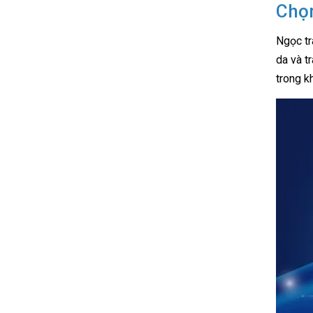
Chọ
Ngọc tr
da và t
trong k