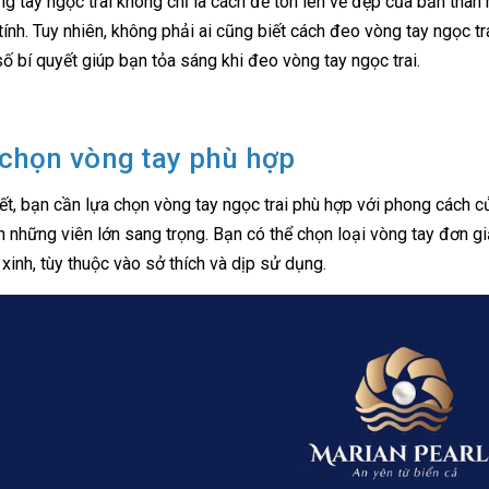
g tay ngọc trai không chỉ là cách để tôn lên vẻ đẹp của bản thân 
tính. Tuy nhiên, không phải ai cũng biết cách đeo vòng tay ngọc tr
số bí quyết giúp bạn tỏa sáng khi đeo vòng tay ngọc trai.
chọn vòng tay phù hợp
ết, bạn cần lựa chọn vòng tay ngọc trai phù hợp với phong cách củ
n những viên lớn sang trọng. Bạn có thể chọn loại vòng tay đơn gi
 xinh, tùy thuộc vào sở thích và dịp sử dụng.