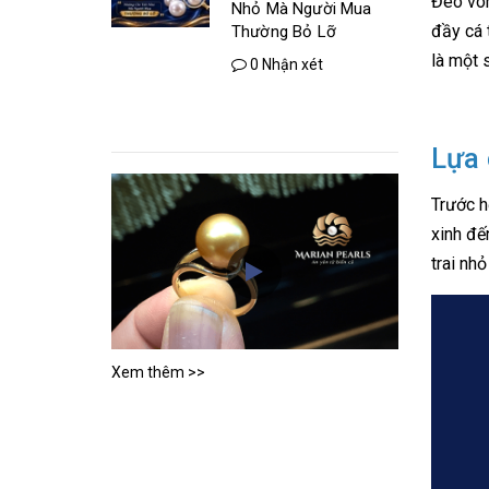
Đeo vòn
Nhỏ Mà Người Mua
đầy cá 
Thường Bỏ Lỡ
là một 
0 Nhận xét
Lựa 
Trước h
xinh đế
trai nhỏ
Xem thêm >>