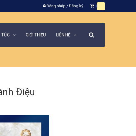
Đăng nhập
/
Đăng ký
N TỨC
GIỚI THIỆU
LIÊN HỆ
ành Điệu