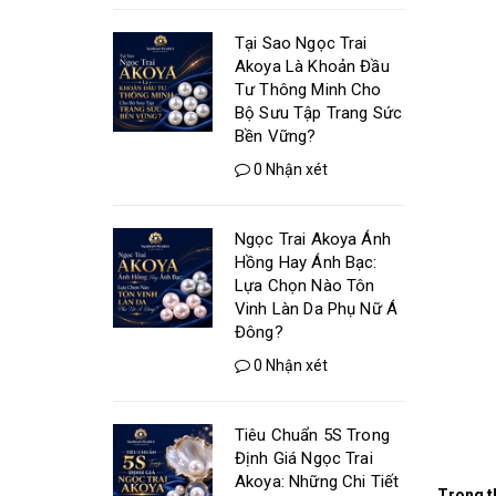
Tại Sao Ngọc Trai
Akoya Là Khoản Đầu
Tư Thông Minh Cho
Bộ Sưu Tập Trang Sức
Bền Vững?
0 Nhận xét
Ngọc Trai Akoya Ánh
Hồng Hay Ánh Bạc:
Lựa Chọn Nào Tôn
Vinh Làn Da Phụ Nữ Á
Đông?
0 Nhận xét
Tiêu Chuẩn 5S Trong
Định Giá Ngọc Trai
Akoya: Những Chi Tiết
Trong th