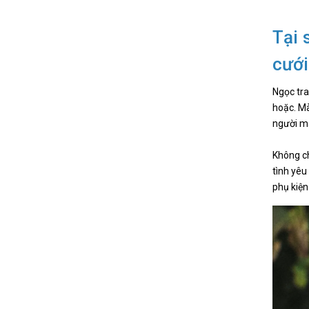
Tại 
cưới
Ngọc tra
hoặc. Mà
người mặ
Không ch
tình yêu
phụ kiện 