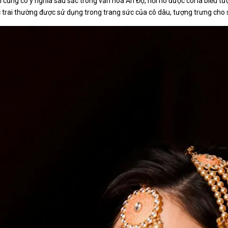
i cũng có ý nghĩa sâu sắc trong văn hóa Ấn Độ, nơi nó được coi là biểu tượ
 trai thường được sử dụng trong trang sức của cô dâu, tượng trưng cho 