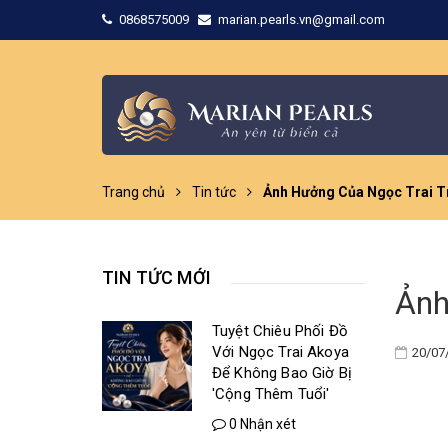
0868575009
marian.pearls.vn@gmail.com
Trang chủ
Tin tức
Ảnh Hưởng Của Ngọc Trai T
TIN TỨC MỚI
Ảnh
Tuyệt Chiêu Phối Đồ
Với Ngọc Trai Akoya
20/07
Để Không Bao Giờ Bị
'Cộng Thêm Tuổi'
0 Nhận xét