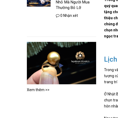
Nhỏ Mà Người Mua
quý quan
Thường Bỏ Lỡ
tặng cho
0 Nhận xét
thiệu ch
chúng để
chọn nh
ngọc tra
Lịch
Trong vă
tượng củ
trang tr
Xem thêm >>
Ở Nhật B
chọn tra
hôn nhâ