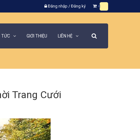
Đăng nhập
/
Đăng ký
N TỨC
GIỚI THIỆU
LIÊN HỆ
ời Trang Cưới