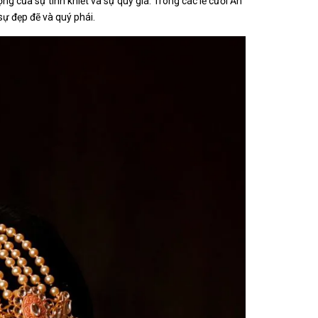
ng của sự tinh khiết và sự quý giá. Trong các lễ cưới Ấn
sự đẹp đẽ và quý phái.