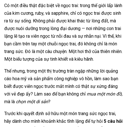
Có một điều thật đặc biệt về ngọc trai: trong thế giới lấp lánh
của kim cương, ruby, và sapphire, chỉ có ngọc trai được sinh
ra từ sự sống. Không phải được khai thác từ lòng đất, mà
được nuôi dưỡng trong lòng đại dương — nơi những con trai
lặng lẽ tạo ra viên ngọc từ nỗi đau và sự nhẫn nại. Vì thế, khi
bạn cầm trên tay một chuỗi ngọc trai, đó không chỉ là món
trang sức. Đó là một câu chuyện. Một hơi thở của thiên nhiên.
Một biểu tượng của sự tinh khiết và kiêu hãnh.
Thế nhưng, trong một thị trường tràn ngập những lời quảng
cáo hoa mỹ và sản phẩm công nghiệp vô hồn, làm sao bạn
biết được viên ngọc trước mắt mình có thật sự xứng đáng
với vẻ đẹp ấy? Làm sao để bạn không chỉ
mua một món đồ
,
mà là
chọn một di sản
?
Trước khi quyết định sở hữu một món trang sức ngọc trai,
hãy dành cho mình khoảnh khắc tĩnh lặng để tự hỏi
5 câu hỏi